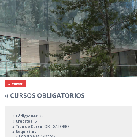
← volver
« CURSOS OBLIGATORIOS
» Código:
IN4123
» Creditos:
6
» Tipo de Curso:
OBLIGATORIO
» Requisitos:
»
ECONOMÍA
(IN2201)