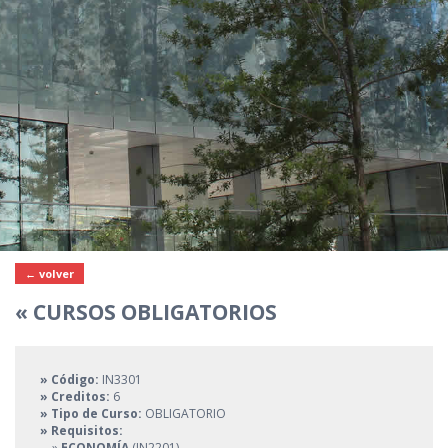
← volver
« CURSOS OBLIGATORIOS
» Código:
IN3301
» Creditos:
6
» Tipo de Curso:
OBLIGATORIO
» Requisitos:
»
ECONOMÍA
(IN2201)